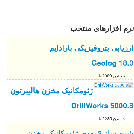
م
زن هالیبرتون