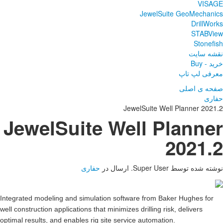
JewelSui
ی
Integrated modeling and si
well construction application
optimal results, and enables