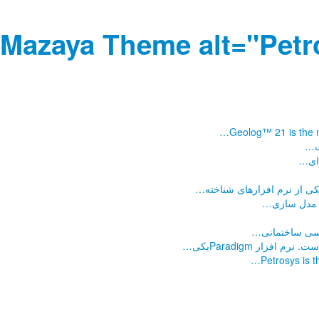
Mazaya Theme alt="PetroT
…
Geolog™ 21 is the n
…
…
…
…
…
…
…
Petrosys is 