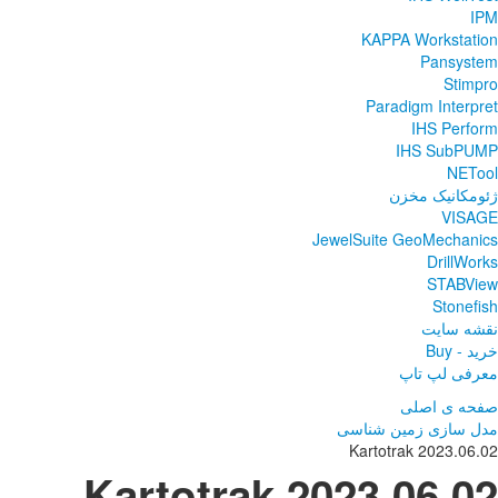
IPM
KAPPA Workstation
Pansystem
Stimpro
Paradigm Interpret
IHS Perform
IHS SubPUMP
NETool
ژئومکانیک مخزن
VISAGE
JewelSuite GeoMechanics
DrillWorks
STABView
Stonefish
نقشه سایت
خرید - Buy
معرفی لپ تاپ
صفحه ی اصلی
مدل سازی زمین شناسی
Kartotrak 2023.06.02
Kartotrak 2023.06.02