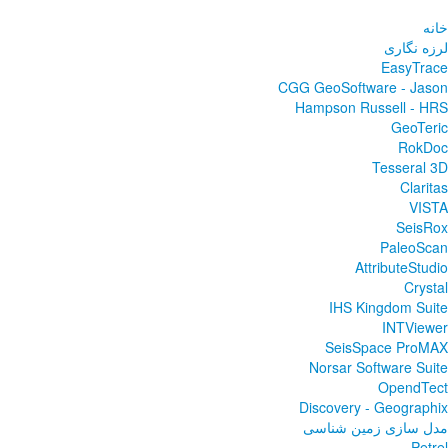
خانه
لرزه نگاری
EasyTrace
CGG GeoSoftware - Jason
Hampson Russell - HRS
GeoTeric
RokDoc
Tesseral 3D
Claritas
VISTA
SeisRox
PaleoScan
AttributeStudio
Crystal
IHS Kingdom Suite
INTViewer
SeisSpace ProMAX
Norsar Software Suite
OpendTect
Discovery - Geographix
مدل سازی زمین شناسی
Petrel