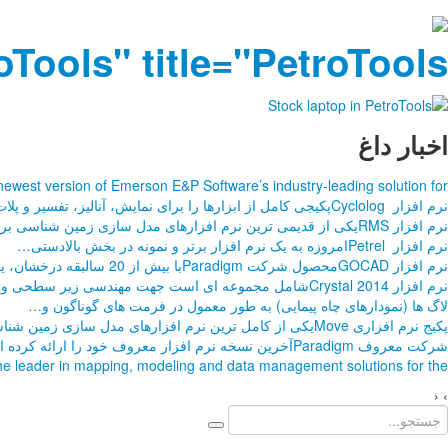
ools" title="PetroTools"
اخبار داغ
ewest version of Emerson E&P Software’s industry-leading solution for
نرم افزار Cyclologپکیجی کامل از ابزارها را برای نمایش، آنالیز، تفسیر و پلات
نرم افزار RMSیکی از قدیمی ترین نرم افزارهای مدل سازی زمین شناسی برای
نرم افزار Petrelامروزه به یک نرم افزار برتر و نمونه در بخش بالادستی
…
نرم افزار GOCADمحصول شرکت Paradigmبا بیش از 20 سالبقه درخشان، یکی از نرم افزارهای شناخته
نرم افزار Crystal 2014شامل مجموعه ای است جهت مهندسی زیر سطحی و مدل سازی
لاگ ها (نمودارهای چاه پیمایی) به طور معمول در فرمت های گوناگون و
…
پکیج نرم افزاری Moveیکی از کامل ترین نرم افزارهای مدل سازی زمین شناسی ساختمانی
شرکت معروف Paradigmآخرین نسخه نرم افزار معروف خود را ارائه کرده است. نرم افزار Paradigmیکی
the leader in mapping, modeling and data management solutions for the
‹
›