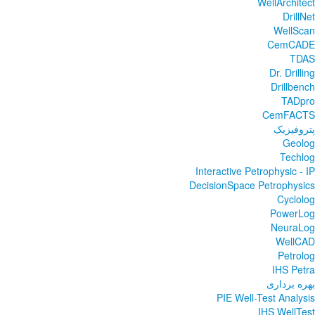
WellArchitect
DrillNet
WellScan
CemCADE
TDAS
Dr. Drilling
Drillbench
TADpro
CemFACTS
پتروفیزیک
Geolog
Techlog
Interactive Petrophysic - IP
DecisionSpace Petrophysics
Cyclolog
PowerLog
NeuraLog
WellCAD
Petrolog
IHS Petra
بهره برداری
PIE Well-Test Analysis
IHS WellTest