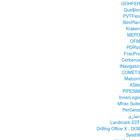
GOHFER
Que$tor
PVTFlex
StimPlan
Kraken
MEPO
OFM
PDPlot
FracPro
Cerberus
tNavigator
COMET3
Malcom
XSite
PIPESIM
InnerLogix
Mfrac Suite
PerGeos
حفاری
Landmark EDT
Drilling Office X - DOX
Sysdrill