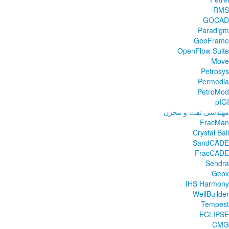
RMS
GOCAD
Paradigm
GeoFrame
OpenFlow Suite
Move
Petrosys
Permedia
PetroMod
pIGI
مهندسی نفت و مخزن
FracMan
Crystal Ball
SandCADE
FracCADE
Sendra
Geox
IHS Harmony
WellBuilder
Tempest
ECLIPSE
CMG