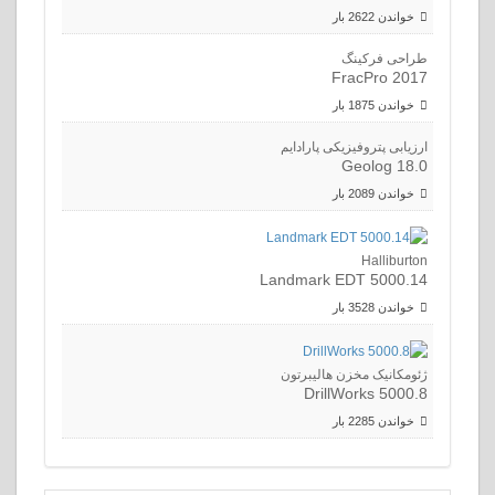
کینگ
Frac
وفیزیکی پارادایم
Geo
H
Landmark EDT 
مخزن هالیبرتون
DrillWork