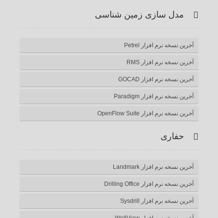
ر اس
وت
وگل
وییتر
یس
ازی زمین شناسی
اس
یوب
پلاس
بوک
فزار Petrel
 افزار RMS
افزار GOCAD
زار Paradigm
 OpenFlow Suite
زار Landmark
Drilling Office
زار Sysdrill
زار WellView