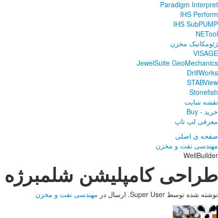
Paradigm Interpret
IHS Perform
IHS SubPUMP
NETool
ژئومکانیک مخزن
VISAGE
JewelSuite GeoMechanics
DrillWorks
STABView
Stonefish
نقشه سایت
خرید - Buy
معرفی لپ تاپ
صفحه ی اصلی
مهندسی نفت و مخزن
WellBuilder
طراحی کامپلیشن شلمبرژه | llBuilder 5.1
نوشته شده توسط Super User. ارسال در
مهندسی نفت و مخزن