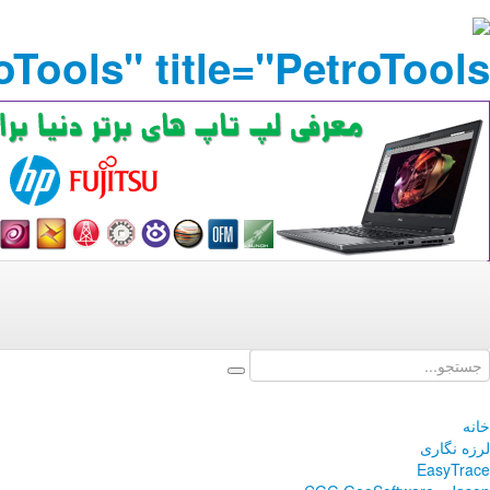
ools" title="PetroTools"
خانه
لرزه نگاری
EasyTrace