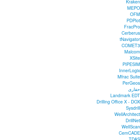
Kraken
MEPO
OFM
PDPlot
FracPro
Cerberus
tNavigator
COMET3
Malcom
XSite
PIPESIM
InnerLogix
Mfrac Suite
PerGeos
حفاری
Landmark EDT
Drilling Office X - DOX
Sysdrill
WellArchitect
DrillNet
WellScan
CemCADE
TDAS