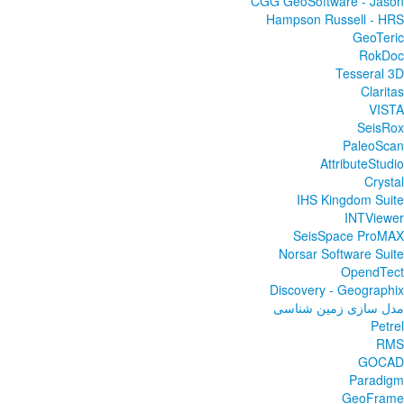
CGG GeoSoftware - Jason
Hampson Russell - HRS
GeoTeric
RokDoc
Tesseral 3D
Claritas
VISTA
SeisRox
PaleoScan
AttributeStudio
Crystal
IHS Kingdom Suite
INTViewer
SeisSpace ProMAX
Norsar Software Suite
OpendTect
Discovery - Geographix
مدل سازی زمین شناسی
Petrel
RMS
GOCAD
Paradigm
GeoFrame