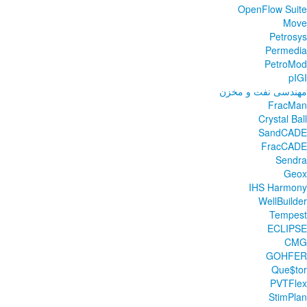
OpenFlow Suite
Move
Petrosys
Permedia
PetroMod
pIGI
مهندسی نفت و مخزن
FracMan
Crystal Ball
SandCADE
FracCADE
Sendra
Geox
IHS Harmony
WellBuilder
Tempest
ECLIPSE
CMG
GOHFER
Que$tor
PVTFlex
StimPlan