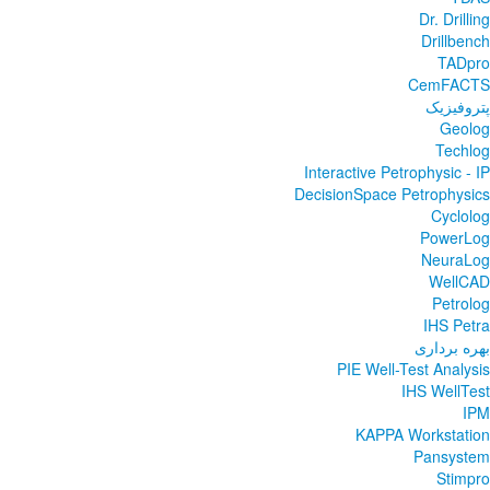
Dr. Drilling
Drillbench
TADpro
CemFACTS
پتروفیزیک
Geolog
Techlog
Interactive Petrophysic - IP
DecisionSpace Petrophysics
Cyclolog
PowerLog
NeuraLog
WellCAD
Petrolog
IHS Petra
بهره برداری
PIE Well-Test Analysis
IHS WellTest
IPM
KAPPA Workstation
Pansystem
Stimpro