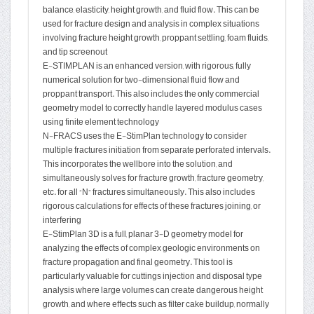
balance, elasticity, height growth, and fluid flow. This can be
used for fracture design and analysis in complex situations
involving fracture height growth, proppant settling, foam fluids,
and tip screenout
E-STIMPLAN is an enhanced version, with rigorous, fully
numerical solution for two-dimen­sion­al fluid flow and
proppant transport. This also includes the only commercial
geometry model to correctly handle layered modulus cases
using finite element technology
N-FRACS uses the E-StimPlan technology to consider
multiple fractures initiation from sepa­rate perforated intervals.
This incorporates the wellbore into the solution, and
simultaneously solves for fracture growth, fracture geometry,
etc. for all “N” fractures simultaneously. This also includes
rigorous calculations for effects of these fractures joining, or
interfering
E-StimPlan 3D is a full, planar 3-D geometry model for
analyzing the effects of complex geologic environments on
fracture propagation and final geometry. This tool is
particularly valuable for cuttings injection and disposal type
analysis where large volumes can create dangerous height
growth, and where effects such as filter cake buildup, normally