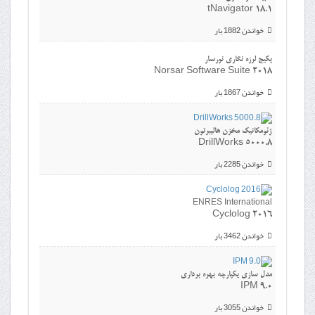
tNavigator 18.1
خواندن 1882 بار
پکیج لرزه نگاری نورسار
Norsar Software Suite 2018
خواندن 1867 بار
ژئومکانیک مخزن هالیبرتون
DrillWorks 5000.8
خواندن 2285 بار
ENRES International
Cyclolog 2016
خواندن 3462 بار
مدل سازی یکپارچه بهره برداری
IPM 9.0
خواندن 3055 بار