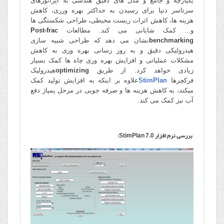
یکپارچه و جامع و مدل های دقیق هندسی به اپراتورهای
سرتاسر دنیا برای رسیدن به حداکثر بهره ورری، کاهش
هزینه ها، کاهش اثرات زیست محیطی، طراحی شکستگی ها
و... کمک شایانی می کند. مطالعات
Post-frac
benchmarking
نشان می دهد که طراحی شبیه سازی
هیدرولیکی دقیق و به روز زسانی بهره وری به کاهش
مشکلات عملیاتی و افزایش بهره وری چاه ها کمک بسیار
زیادی خواهد کرد. از طریق
optimizing
هیدرولیک
فرکچرها
StimPlan
علاوه بر اینکه به افزایش تولید کمک
میکند، به کاهش هزینه ها و صرفه جویی در مرحل پمپاژ دفع
آب نیز کمک می کند
.
بررسی نرم افزار StimPlan 7.0: