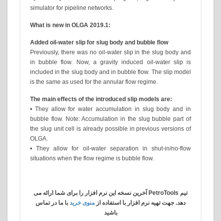
simulator for pipeline networks.
What is new in OLGA 2019.1:
Added oil-water slip for slug body and bubble flow
Previously, there was no oil-water slip in the slug body and
in bubble flow. Now, a gravity induced oil-water slip is
included in the slug body and in bubble flow. The slip model
is the same as used for the annular flow regime.
The main effects of the introduced slip models are:
• They allow for water accumulation in slug body and in
bubble flow. Note: Accumulation in the slug bubble part of
the slug unit cell is already possible in previous versions of
OLGA.
• They allow for oil-water separation in shut-in/no-flow
situations when the flow regime is bubble flow.
تیم PetroTools آخرین نسخه این نرم افزار را برای شما ارائه می
دهد. جهت تهیه نرم افزار با استفاده از
منوی خرید
با ما در تماس
باشید