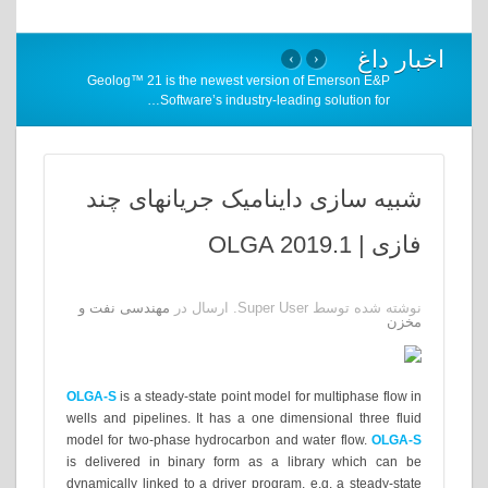
اخبار داغ
›
‹
Geolog™ 21 is the newest version of Emerson E&P
…
Software’s industry-leading solution for
شبیه سازی داینامیک جریانهای چند
فازی | OLGA 2019.1
نوشته شده توسط Super User. ارسال در
مهندسی نفت و
مخزن
OLGA-S
is a steady-state point model for multiphase flow in
wells and pipelines. It has a one dimensional three fluid
model for two-phase hydrocarbon and water flow.
OLGA-S
is delivered in binary form as a library which can be
dynamically linked to a driver program, e.g. a steady-state