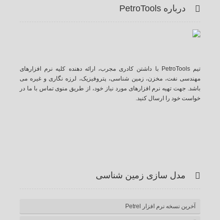
درباره PetroTools
تیم PetroTools با داشتن کادری مجرب، ارائه دهنده کلیه نرم افزارهای
مهندسی نفت، مخزن، زمین شناسی، پتروفیزیک، لرزه نگاری و غیره می
باشد. جهت تهیه نرم افزارهای مورد نیاز خود، از طریق منوی تماس با ما در
خواست خود را ارسال کنید.
آ
ی
گ
ت
ف
ر اس
وت
وگل
وییتر
یس
مدل سازی زمین شناسی
اس
یوب
پلاس
بوک
آخرین نسخه نرم افزار Petrel