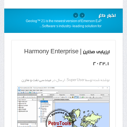
اخبار داغ
›
‹
Geolog™ 21 is the newest version of Emerson E&P
…
Software’s industry-leading solution for
ارزیابی مخارن | Harmony Enterprise
2023.1
نوشته شده توسط Super User. ارسال در
مهندسی نفت و مخزن