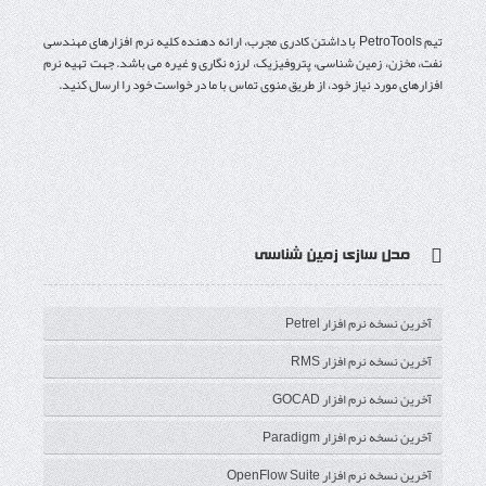
تیم PetroTools با داشتن کادری مجرب، ارائه دهنده کلیه نرم افزارهای مهندسی
نفت، مخزن، زمین شناسی، پتروفیزیک، لرزه نگاری و غیره می باشد. جهت تهیه نرم
افزارهای مورد نیاز خود، از طریق منوی تماس با ما در خواست خود را ارسال کنید.
آ
ی
گ
ت
ف
ر اس
وت
وگل
وییتر
یس
مدل سازی زمین شناسی
اس
یوب
پلاس
بوک
آخرین نسخه نرم افزار Petrel
آخرین نسخه نرم افزار RMS
آخرین نسخه نرم افزار GOCAD
آخرین نسخه نرم افزار Paradigm
آخرین نسخه نرم افزار OpenFlow Suite