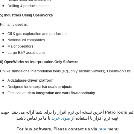
Drilling & production tools
5) Industries Using OpenWork
Primarily used in:
Oil & gas exploration and p
National oil companies
Major operators
Large E&P asset teams
6) OpenWorks vs Interpretatio
Unlike standalone interpretation 
A
database-driven platfor
Designed for
enterprise-sc
Focused on
data integrati
فزار را برای شما ارائه می دهد. جهت
با ما در تماس باشید
For buy software,