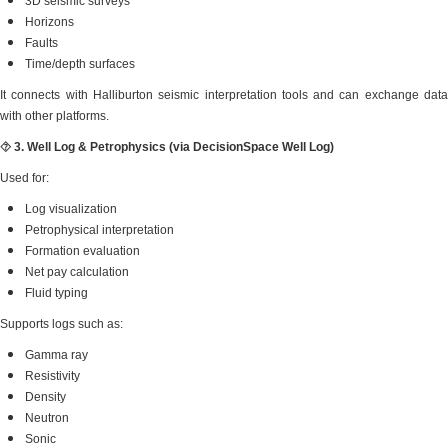
3D seismic surveys
Horizons
Faults
Time/depth surfaces
It connects with Halliburton se
with other platforms.
⯑
3. Well Log & Petrophysics (
Used for:
Log visualization
Petrophysical interpretation
Formation evaluation
Net pay calculation
Fluid typing
Supports logs such as:
Gamma ray
Resistivity
Density
Neutron
Sonic