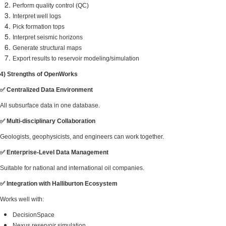
Perform quality control (QC)
Interpret well logs
Pick formation tops
Interpret seismic horizons
Generate structural maps
Export results to reservoir 
4) Strengths of OpenWorks
✅
Centralized Data Environme
All subsurface data in one datab
✅
Multi‑disciplinary Collaborat
Geologists, geophysicists, and 
✅
Enterprise‑Level Data Man
Suitable for national and interna
✅
Integration with Halliburton
Works well with:
DecisionSpace
Nexus reservoir simulation