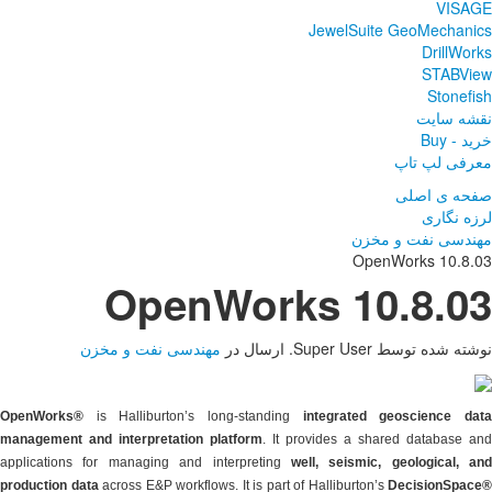
Ope
سی نفت و مخزن
OpenWorks®
is Halliburton’
management and interpretati
applications for managing a
production data
across E&P workf