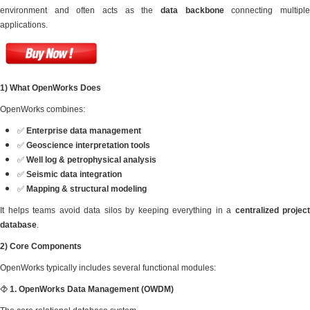
environment and often act
applications.
1) What OpenWorks Does
OpenWorks combines:
✅
Enterprise data manag
✅
Geoscience interpretati
✅
Well log & petrophysical
✅
Seismic data integration
✅
Mapping & structural mo
It helps teams avoid data silo
database
.
2) Core Components
OpenWorks typically includes se
⯑
1. OpenWorks Data Manage