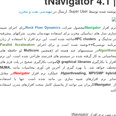
سی نفت و مخزن
Rock Flow 
برای اجرای شبیه
ندسان مخزن، شرکتهای پیشرفته
نرم افزار با استفاده از زبان
اجرای
Parallel Acceleration
نین
Multicore
)
و حافظه های
تمند طراحی شده است. این نرم
ارگیری صحیح در پلت فرم های
 آوری محاسبات مانند
NUMA,
نرم افزار
tNavigator
در مقابل
ده است. تنها با استفاده
مل سخت افزارهای مدرن استفاده