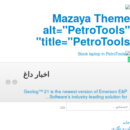
a
ti
اخبار داغ
‹
›
Geolog™ 21 i
…